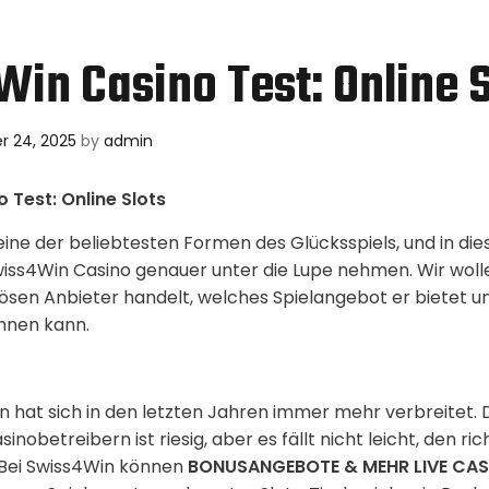
in Casino Test: Online S
 24, 2025
by
admin
 Test: Online Slots
eine der beliebtesten Formen des Glücksspiels, und in die
iss4Win Casino genauer unter die Lupe nehmen. Wir wolle
iösen Anbieter handelt, welches Spielangebot er bietet 
nnen kann.
n hat sich in den letzten Jahren immer mehr verbreitet. 
sinobetreibern ist riesig, aber es fällt nicht leicht, den ri
. Bei Swiss4Win können
BONUSANGEBOTE & MEHR LIVE CAS