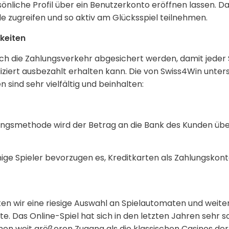
önliche Profil über ein Benutzerkonto eröffnen lassen. 
ele zugreifen und so aktiv am Glücksspiel teilnehmen.
keiten
ch die Zahlungsverkehr abgesichert werden, damit jeder 
iert ausbezahlt erhalten kann. Die von Swiss4Win unter
sind sehr vielfältig und beinhalten:
lungsmethode wird der Betrag an die Bank des Kunden üb
nige Spieler bevorzugen es, Kreditkarten als Zahlungskont
ten wir eine riesige Auswahl an Spielautomaten und weite
e. Das Online-Spiel hat sich in den letzten Jahren sehr s
nen weit größeren Zugang als die klassischen Casinos de