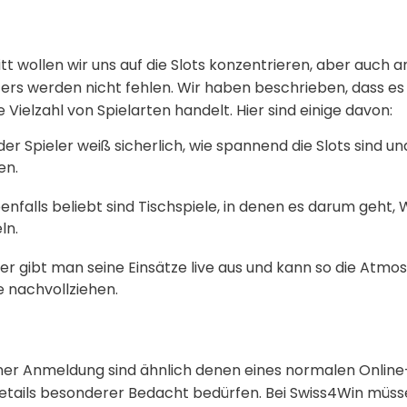
tt wollen wir uns auf die Slots konzentrieren, aber auch 
ters werden nicht fehlen. Wir haben beschrieben, dass es 
Vielzahl von Spielarten handelt. Hier sind einige davon:
der Spieler weiß sicherlich, wie spannend die Slots sind 
en.
benfalls beliebt sind Tischspiele, in denen es darum geht, 
ln.
ier gibt man seine Einsätze live aus und kann so die Atmo
ne nachvollziehen.
iner Anmeldung sind ähnlich denen eines normalen Online
Details besonderer Bedacht bedürfen. Bei Swiss4Win müsse