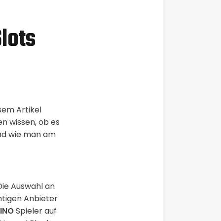
lots
sem Artikel
n wissen, ob es
und wie man am
Die Auswahl an
chtigen Anbieter
INO
Spieler auf