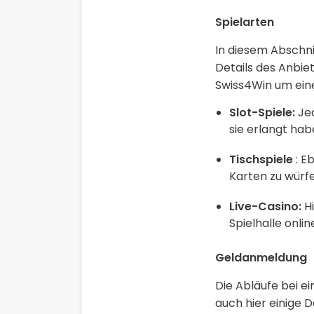
Spielarten
In diesem Abschni
Details des Anbie
Swiss4Win um eine 
Slot-Spiele:
Je
sie erlangt hab
Tischspiele
: E
Karten zu würfe
Live-Casino:
H
Spielhalle onli
Geldanmeldung
Die Abläufe bei e
auch hier einige 