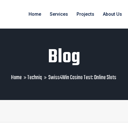
Home
Services
Projects
About Us
Blog
Home
Techniq
Swiss4Win Casino Test: Online Slots