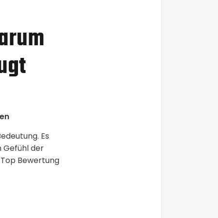
Warum
ugt
gen
 Bedeutung. Es
n Gefühl der
em Top Bewertung