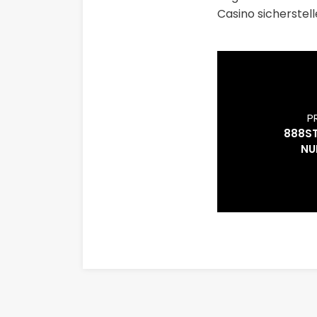
Casino sicherstell
P
888ST
NU