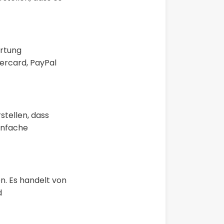
ertung
ercard, PayPal
stellen, dass
einfache
n. Es handelt von
d