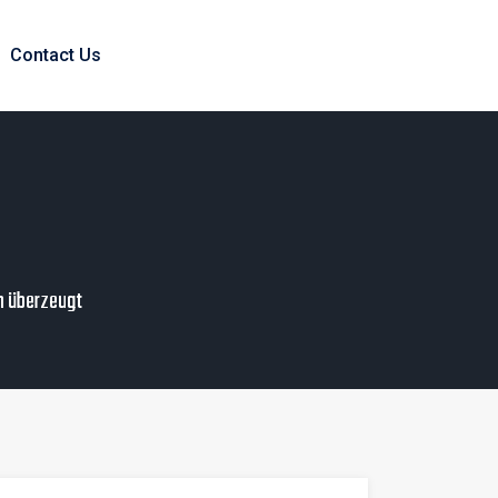
Contact Us
n überzeugt