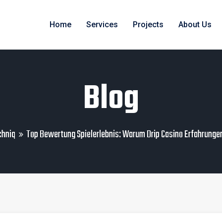
Home
Services
Projects
About Us
Blog
chniq
Top Bewertung Spielerlebnis: Warum Drip Casino Erfahrunge