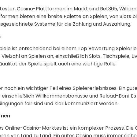
testen Casino-Plattformen im Markt sind Bet365, William 
formen bieten eine breite Palette an Spielen, von Slots bi
sgezeichnete Systeme für die Zahlung und Auszahlung.
n
piele ist entscheidend bei einem Top Bewertung Spielerleb
Vielzahl an Spielen an, einschließlich Slots, Tischspiele, L
Qualität der Spiele spielt auch eine wichtige Rolle.
r noch ein wichtiger Teil eines Spielererlebnisses. Ein gut
n, einschließlich Willkommensbonusse und Reload-Boni. Es 
ingungen fair sind und klar kommuniziert werden.
hmen
es Online-Casino-Marktes ist ein komplexer Prozess. Die
ieren von Land zu Land. Ein gutes Casino muss immer sicher