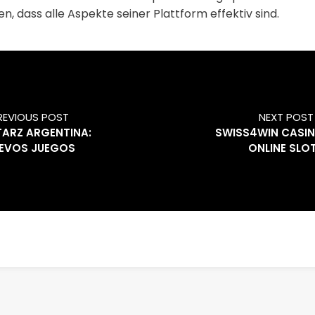
en, dass alle Aspekte seiner Plattform effektiv sind.
REVIOUS POST
NEXT POST
ARZ ARGENTINA:
SWISS4WIN CASIN
EVOS JUEGOS
ONLINE SLO