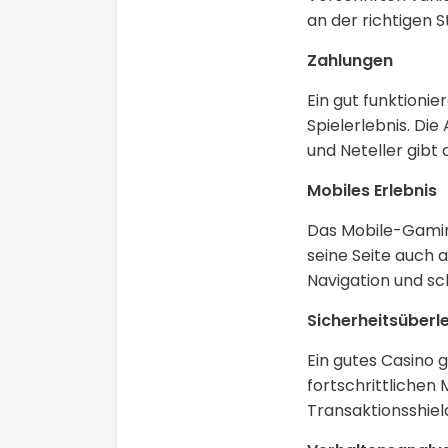
an der richtigen Ste
Zahlungen
Ein gut funktioni
Spielerlebnis. Di
und Neteller gibt 
Mobiles Erlebnis
Das Mobile-Gaming
seine Seite auch 
Navigation und sc
Sicherheitsüber
Ein gutes Casino 
fortschrittlichen
Transaktionsshiel