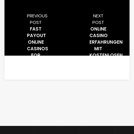
PREVIOUS
NEXT
POST
POST
FAST
ONLINE
PAYOUT
CASINO
ONLINE
ERFAHRUNGEN
CASINOS
MIT
FOR
KOSTENLOSEN
RELIABLE
SPIELEN
WINNINGS
IN
DEUTSCHLAND