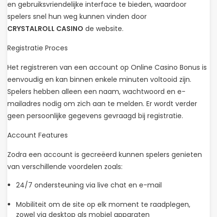
en gebruiksvriendelijke interface te bieden, waardoor
spelers snel hun weg kunnen vinden door
CRYSTALROLL CASINO
de website.
Registratie Proces
Het registreren van een account op Online Casino Bonus is
eenvoudig en kan binnen enkele minuten voltooid zijn.
Spelers hebben alleen een naam, wachtwoord en e-
mailadres nodig om zich aan te melden. Er wordt verder
geen persoonlijke gegevens gevraagd bij registratie.
Account Features
Zodra een account is gecreëerd kunnen spelers genieten
van verschillende voordelen zoals:
24/7 ondersteuning via live chat en e-mail
Mobiliteit om de site op elk moment te raadplegen,
zowel via desktop als mobiel apparaten