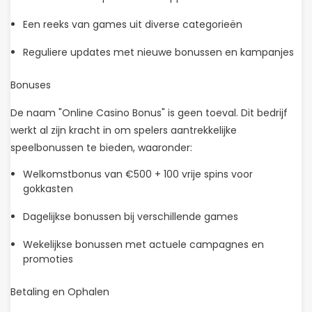
Een reeks van games uit diverse categorieën
Reguliere updates met nieuwe bonussen en kampanjes
Bonuses
De naam "Online Casino Bonus" is geen toeval. Dit bedrijf
werkt al zijn kracht in om spelers aantrekkelijke
speelbonussen te bieden, waaronder:
Welkomstbonus van €500 + 100 vrije spins voor
gokkasten
Dagelijkse bonussen bij verschillende games
Wekelijkse bonussen met actuele campagnes en
promoties
Betaling en Ophalen