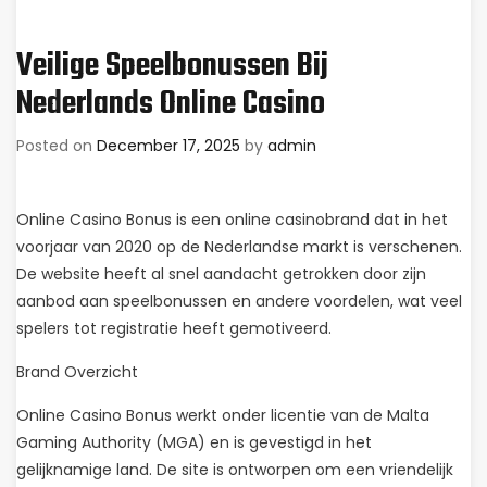
Veilige Speelbonussen Bij
Nederlands Online Casino
Posted on
December 17, 2025
by
admin
Online Casino Bonus is een online casinobrand dat in het
voorjaar van 2020 op de Nederlandse markt is verschenen.
De website heeft al snel aandacht getrokken door zijn
aanbod aan speelbonussen en andere voordelen, wat veel
spelers tot registratie heeft gemotiveerd.
Brand Overzicht
Online Casino Bonus werkt onder licentie van de Malta
Gaming Authority (MGA) en is gevestigd in het
gelijknamige land. De site is ontworpen om een vriendelijk