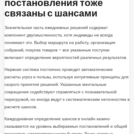
постановления тоже
связаны с шансами
Значительная часть ежедневных решений содержат
компонент двусмысленности, хотя индивиды не всегда
понимают это. Выбор маршрута на работу, организация
собраний, покупка товаров – все указанные поступки
включают определение вероятностей различных результатов.
Нервная система постоянно проводит автоматические
расчеты угроз и пользы, используя интуитивные принципы для
скорого принятия решений. Указанные ментальные
сокращения содействуют справляться с познавательной
перегрузкой, но иногда ведут к систематическим неточностям в
расчете шансов.
Каждодневная определение шансов в онлайн казино
сказывается на уровень выбираемых постановлений и общий
показатель удовлетворенности бытием. Люди, которые