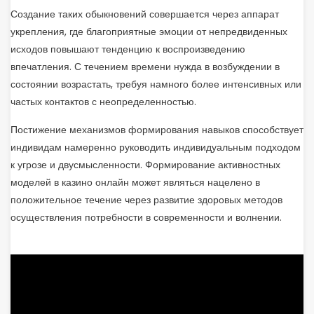
Создание таких обыкновений совершается через аппарат
укрепления, где благоприятные эмоции от непредвиденных
исходов повышают тенденцию к воспроизведению
впечатления. С течением времени нужда в возбуждении в
состоянии возрастать, требуя намного более интенсивных или
частых контактов с неопределенностью.
Постижение механизмов формирования навыков способствует
индивидам намеренно руководить индивидуальным подходом
к угрозе и двусмысленности. Формирование активностных
моделей в казино онлайн может являться нацелено в
положительное течение через развитие здоровых методов
осуществления потребности в современности и волнении.