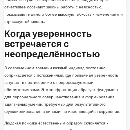
отчетливее осознают законы работы с неясностью,
показывают намного более высокую гибкость к изменениям и
стрессоустойчивость.
Когда уверенность
встречается с
неопределённостью
В современном времени каждый индивид постоянно
соприкасается с положениями, где привычная уверенность
вступает в противоречие с непредсказуемыми
обстоятельствами. Это конфронтация образует фундамент
для персонального совершенствования и формирования
адаптивных умений, требуемых для результативного
функционирования в динамично изменяющейся окружении.
Людская психика естественным образом склоняется к