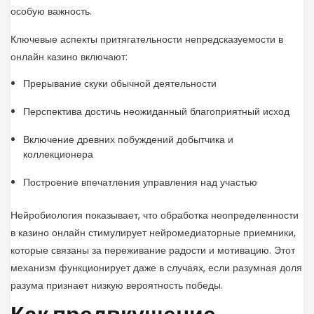
особую важность.
Ключевые аспекты притягательности непредсказуемости в
онлайн казино включают:
Прерывание скуки обычной деятельности
Перспектива достичь неожиданный благоприятный исход
Включение древних побуждений добытчика и
коллекционера
Построение впечатления управления над участью
Нейробиология показывает, что обработка неопределенности
в казино онлайн стимулирует нейромедиаторные приемники,
которые связаны за переживание радости и мотивацию. Этот
механизм функционирует даже в случаях, если разумная доля
разума признает низкую вероятность победы.