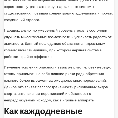
психологически насыщенные впечатления. Даже крохотная
вероятность утраты активирует архаичные системы
существования, повышая концентрацию адреналина и прочих
соединений стресса.
Парадоксально, но умеренный уровень угрозы в состоянии
улучшать мыслительные возможности и усиливать радость от
активности. Данный последствие объясняется идеальным
количеством стимуляции, при котором нервная система
работает крайне эффективно.
Изучение усиления опасности выявляет, что человек нередко
готовы принимать на себя лишние риски ради обретения
намного более выраженных эмоциональных переживаний.
Данное объясняет распространенность рискованных видов
спорта, интенсивных переживаний и обстановок с
непредсказуемым исходом, как в игровые аппараты.
Как каждодневные