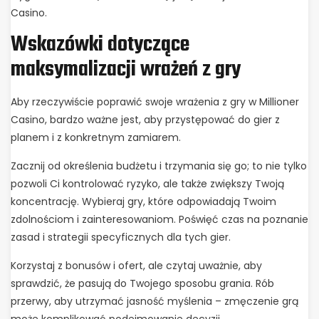
Casino.
Wskazówki dotyczące
maksymalizacji wrażeń z gry
Aby rzeczywiście poprawić swoje wrażenia z gry w Millioner
Casino, bardzo ważne jest, aby przystępować do gier z
planem i z konkretnym zamiarem.
Zacznij od określenia budżetu i trzymania się go; to nie tylko
pozwoli Ci kontrolować ryzyko, ale także zwiększy Twoją
koncentrację. Wybieraj gry, które odpowiadają Twoim
zdolnościom i zainteresowaniom. Poświęć czas na poznanie
zasad i strategii specyficznych dla tych gier.
Korzystaj z bonusów i ofert, ale czytaj uważnie, aby
sprawdzić, że pasują do Twojego sposobu grania. Rób
przerwy, aby utrzymać jasność myślenia – zmęczenie grą