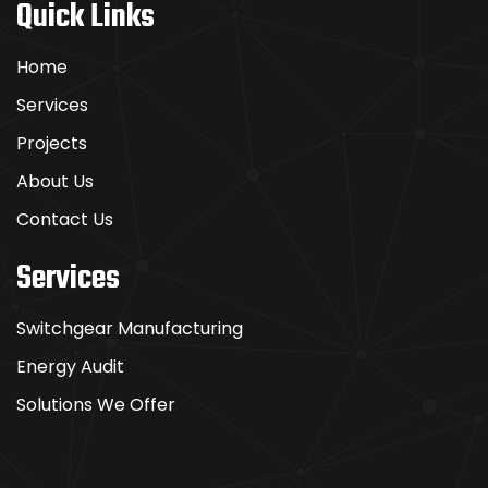
Quick Links
Home
Services
Projects
About Us
Contact Us
Services
Switchgear Manufacturing
Energy Audit
Solutions We Offer