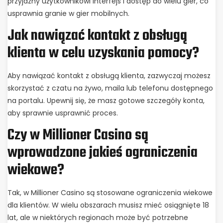
przyjazny użytkownikowi interfejs i dostęp do wielu gier, co
usprawnia granie w gier mobilnych.
Jak nawiązać kontakt z obsługą
klienta w celu uzyskania pomocy?
Aby nawiązać kontakt z obsługą klienta, zazwyczaj możesz
skorzystać z czatu na żywo, maila lub telefonu dostępnego
na portalu. Upewnij się, że masz gotowe szczegóły konta,
aby sprawnie usprawnić proces.
Czy w Millioner Casino są
wprowadzone jakieś ograniczenia
wiekowe?
Tak, w Millioner Casino są stosowane ograniczenia wiekowe
dla klientów. W wielu obszarach musisz mieć osiągnięte 18
lat, ale w niektórych regionach może być potrzebne