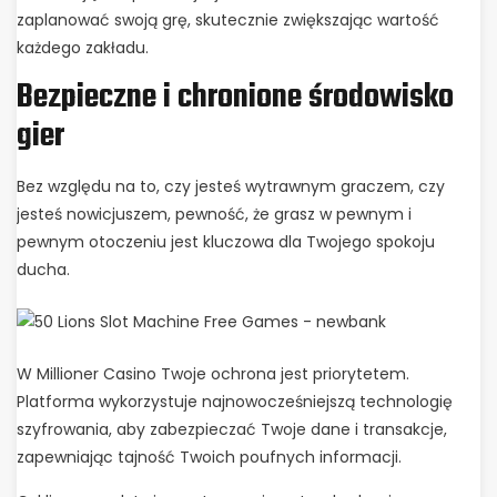
zaplanować swoją grę, skutecznie zwiększając wartość
każdego zakładu.
Bezpieczne i chronione środowisko
gier
Bez względu na to, czy jesteś wytrawnym graczem, czy
jesteś nowicjuszem, pewność, że grasz w pewnym i
pewnym otoczeniu jest kluczowa dla Twojego spokoju
ducha.
W Millioner Casino Twoje ochrona jest priorytetem.
Platforma wykorzystuje najnowocześniejszą technologię
szyfrowania, aby zabezpieczać Twoje dane i transakcje,
zapewniając tajność Twoich poufnych informacji.