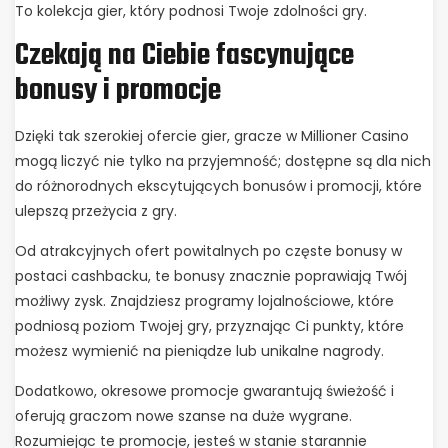
To kolekcja gier, który podnosi Twoje zdolności gry.
Czekają na Ciebie fascynujące
bonusy i promocje
Dzięki tak szerokiej ofercie gier, gracze w Millioner Casino
mogą liczyć nie tylko na przyjemność; dostępne są dla nich
do różnorodnych ekscytujących bonusów i promocji, które
ulepszą przeżycia z gry.
Od atrakcyjnych ofert powitalnych po częste bonusy w
postaci cashbacku, te bonusy znacznie poprawiają Twój
możliwy zysk. Znajdziesz programy lojalnościowe, które
podniosą poziom Twojej gry, przyznając Ci punkty, które
możesz wymienić na pieniądze lub unikalne nagrody.
Dodatkowo, okresowe promocje gwarantują świeżość i
oferują graczom nowe szanse na duże wygrane.
Rozumiejąc te promocje, jesteś w stanie starannie