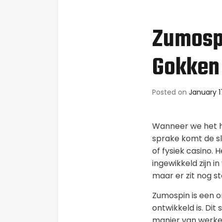
Zumospi
Gokken 
Posted on
January 1
Wanneer we het he
sprake komt de sl
of fysiek casino. 
ingewikkeld zijn 
maar er zit nog st
Zumospin is een o
ontwikkeld is. Dit
manier van werken