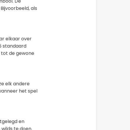
mbool. De
Bijvoorbeeld, als
aar elkaar over
5 standaard
ng tot de gewone
ze elk andere
wanneer het spel
itgelegd en
 wilds te doen.