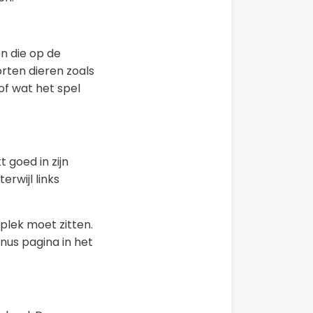
n die op de
rten dieren zoals
of wat het spel
 goed in zijn
erwijl links
 plek moet zitten.
nus pagina in het