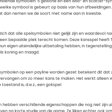
illende symbolen: 5 gewone en een wild- en scatter-sy
welke symbool is gebeurt op basis van hun afbeeldingen. 
at dan nemen we de soort met name aan in kwestie.
ich dat alle spelsymbolen niet gelijk zijn en waardevol n
 een bepaalde plek terecht komen. Deze kansspel heeft 
un eigen uiteindelijke uitbetaling hebben, in tegenstelli
ls koning en maagd.
symbolen op een payline worden gezet betekent dit dat 
ervangen om zo meer kans te maken. Het werkt alleen 
 toestand is, d.w.z., een gokspel.
hebben verschillende eigenschappen die nog niet zijn u
ijven na korte studie van de game. Ze lijken echter ook om