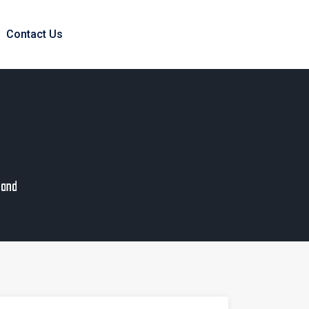
Contact Us
land