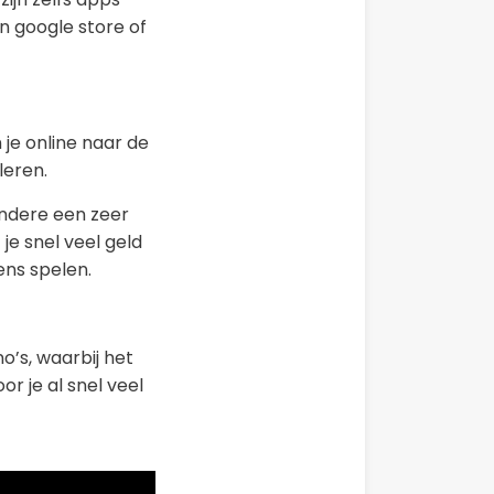
n google store of
 je online naar de
leren.
andere een zeer
je snel veel geld
ens spelen.
o’s, waarbij het
 je al snel veel