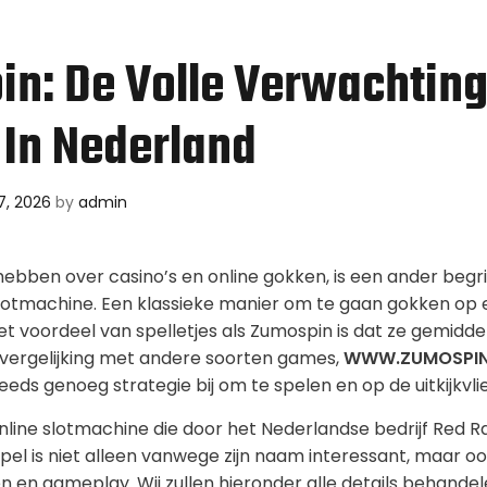
n: De Volle Verwachtin
In Nederland
7, 2026
by
admin
bben over casino’s en online gokken, is een ander begri
otmachine. Een klassieke manier om te gaan gokken op e
Het voordeel van spelletjes als Zumospin is dat ze gemidd
in vergelijking met andere soorten games,
WWW.ZUMOSPIN
eeds genoeg strategie bij om te spelen en op de uitkijkvli
nline slotmachine die door het Nederlandse bedrijf Red 
 spel is niet alleen vanwege zijn naam interessant, maar o
 en gameplay. Wij zullen hieronder alle details behandel