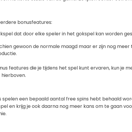
eerdere bonusfeatures:
okspel dat door elke speler in het gokspel kan worden ges
sschien gewoon de normale maagd maar er zijn nog meer 
oductie.
us features die je tijdens het spel kunt ervaren, kun je m
 hierboven.
s spelen een bepaald aantal free spins hebt behaald wo
pel en krijg je ook daarna nog meer kans om te gaan vo
ie.