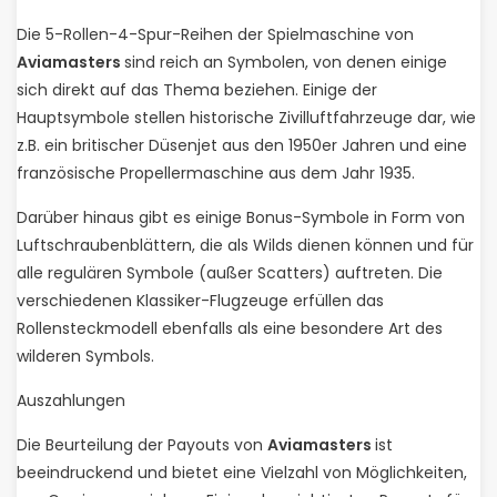
Die 5-Rollen-4-Spur-Reihen der Spielmaschine von
Aviamasters
sind reich an Symbolen, von denen einige
sich direkt auf das Thema beziehen. Einige der
Hauptsymbole stellen historische Zivilluftfahrzeuge dar, wie
z.B. ein britischer Düsenjet aus den 1950er Jahren und eine
französische Propellermaschine aus dem Jahr 1935.
Darüber hinaus gibt es einige Bonus-Symbole in Form von
Luftschraubenblättern, die als Wilds dienen können und für
alle regulären Symbole (außer Scatters) auftreten. Die
verschiedenen Klassiker-Flugzeuge erfüllen das
Rollensteckmodell ebenfalls als eine besondere Art des
wilderen Symbols.
Auszahlungen
Die Beurteilung der Payouts von
Aviamasters
ist
beeindruckend und bietet eine Vielzahl von Möglichkeiten,