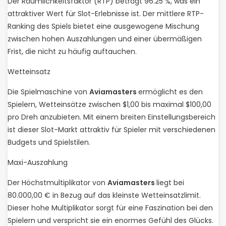
Der Räumlichkeitsfaktor (RTP) beträgt 96.25 %, was ein
attraktiver Wert für Slot-Erlebnisse ist. Der mittlere RTP-
Ranking des Spiels bietet eine ausgewogene Mischung
zwischen hohen Auszahlungen und einer übermäßigen
Frist, die nicht zu häufig auftauchen.
Wetteinsatz
Die Spielmaschine von
Aviamasters
ermöglicht es den
Spielern, Wetteinsätze zwischen $1,00 bis maximal $100,00
pro Dreh anzubieten. Mit einem breiten Einstellungsbereich
ist dieser Slot-Markt attraktiv für Spieler mit verschiedenen
Budgets und Spielstilen.
Maxi-Auszahlung
Der Höchstmultiplikator von
Aviamasters
liegt bei
80.000,00 € in Bezug auf das kleinste Wetteinsatzlimit.
Dieser hohe Multiplikator sorgt für eine Faszination bei den
Spielern und verspricht sie ein enormes Gefühl des Glücks.