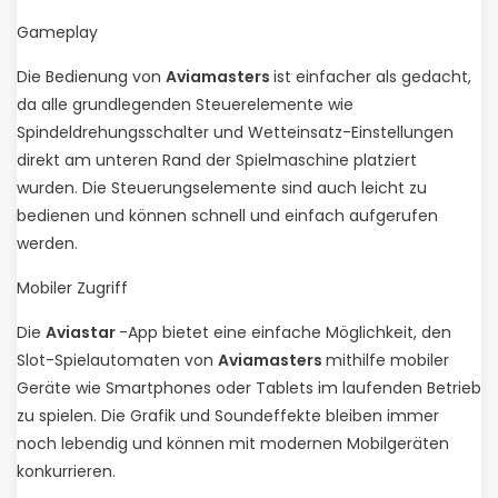
Gameplay
Die Bedienung von
Aviamasters
ist einfacher als gedacht,
da alle grundlegenden Steuerelemente wie
Spindeldrehungsschalter und Wetteinsatz-Einstellungen
direkt am unteren Rand der Spielmaschine platziert
wurden. Die Steuerungselemente sind auch leicht zu
bedienen und können schnell und einfach aufgerufen
werden.
Mobiler Zugriff
Die
Aviastar
-App bietet eine einfache Möglichkeit, den
Slot-Spielautomaten von
Aviamasters
mithilfe mobiler
Geräte wie Smartphones oder Tablets im laufenden Betrieb
zu spielen. Die Grafik und Soundeffekte bleiben immer
noch lebendig und können mit modernen Mobilgeräten
konkurrieren.