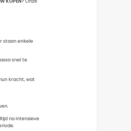
UW KOPEN
? Onze
r staan enkele
ssa snel te
hun kracht, wat
wen.
ijd na intensieve
eriode.