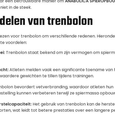
aar een betrouwbare manier om
ANABOLICA SPIEROPBO
niet in de steek.
delen van trenbolon
iezen voor trenbolon om verschillende redenen. Hieronde
ste voordelen:
ei:
Trenbolon staat bekend om zijn vermogen om spierma
cht:
Atleten melden vaak een significante toename van 
aardere gewichten te tillen tijdens trainingen.
bolon bevordert vetverbranding, waardoor atleten hun
telling kunnen verbeteren terwijl ze spiermassa opbou
stelcapaciteit:
Het gebruik van trenbolon kan de herstelt
orten, wat leidt tot betere prestaties over een langere p