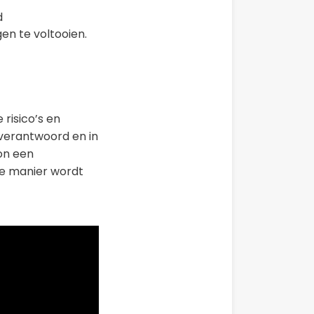
d
en te voltooien.
 risico’s en
 verantwoord en in
on een
ge manier wordt