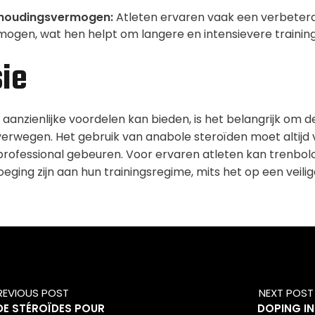
thoudingsvermogen:
Atleten ervaren vaak een verbeter
ogen, wat hen helpt om langere en intensievere training
ie
anzienlijke voordelen kan bieden, is het belangrijk om de
verwegen. Het gebruik van anabole steroïden moet altijd
rofessional gebeuren. Voor ervaren atleten kan trenbol
eging zijn aan hun trainingsregime, mits het op een veili
REVIOUS POST
NEXT POST
E STÉROÏDES POUR
DOPING IN