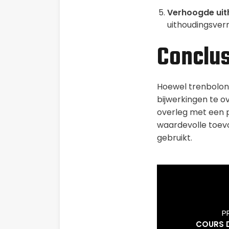
Verhoogde ui
uithoudingsverm
Conclus
Hoewel trenbolon a
bijwerkingen te o
overleg met een p
waardevolle toevo
gebruikt.
P
COURS D