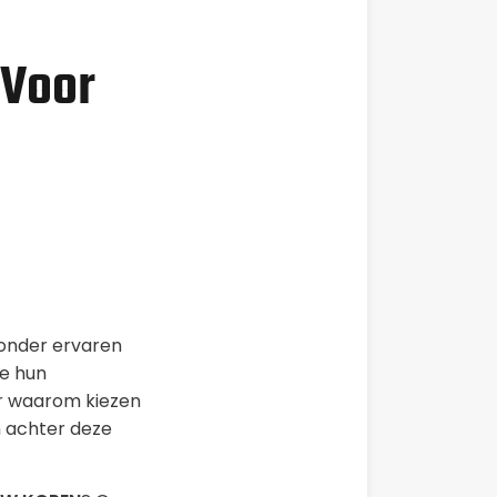
 Voor
 onder ervaren
ie hun
ar waarom kiezen
n achter deze