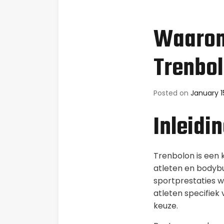
Waarom 
Trenbo
Posted on
January 1
Inleidi
Trenbolon is een 
atleten en bodybu
sportprestaties w
atleten specifiek
keuze.