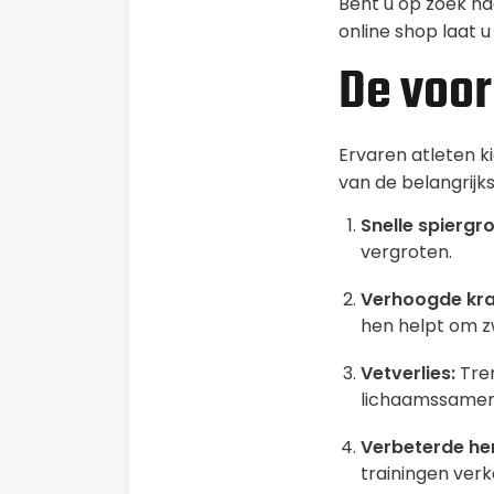
Bent u op zoek n
online shop laat u 
De voor
Ervaren atleten k
van de belangrijk
Snelle spiergro
vergroten.
Verhoogde kra
hen helpt om zw
Vetverlies:
Tren
lichaamssamens
Verbeterde her
trainingen verk