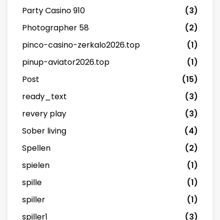
Party Casino 910
(3)
Photographer 58
(2)
pinco-casino-zerkalo2026.top
(1)
pinup-aviator2026.top
(1)
Post
(15)
ready_text
(3)
revery play
(3)
Sober living
(4)
Spellen
(2)
spielen
(1)
spille
(1)
spiller
(1)
spiller1
(3)